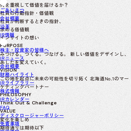
何を重視して価値を届けるか？
ごあいさつ
社員の行動指針・価値観
会社概要
社員が判断するときの指針、
沿革
求める価値観
IR情報
インサイトの想い
PURPOSE
株主・投資家の皆様へ
みつける。つくる。つなげる。
新しい価値をデザインし、
IRニュース
あしたを変えていく。
会社概要
VISION
財務ハイライト
この地を起点に未来の可能性を切り拓く
北海道No.1のマー
IRライブラリー
ケティングパートナー
株式情報
PHILOSOPHY
IRカレンダー
Think Out & Challenge
FAQ
VALUE
ディスクロージャーポリシー
変化を楽しめ
免責事項
期待通りは期待以下