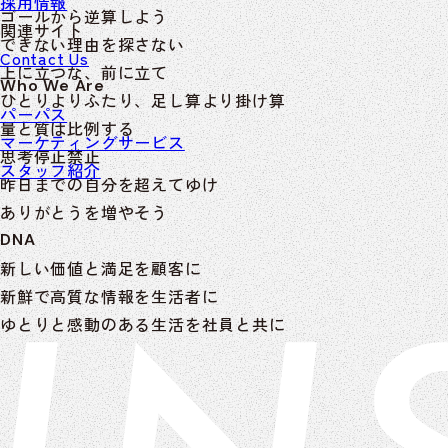
採用情報
ゴールから逆算しよう
関連サイト
できない理由を探さない
INSEARCH
Contact Us
上に立つな、前に立て
INSHARE
Who We Are
ひとりよりふたり、足し算より掛け算
SAPPORO YARD
パーパス
量と質は比例する
Start!
マーケティングサービス
思考停止禁止
スタッフ紹介
昨日までの自分を超えてゆけ
ありがとうを増やそう
DNA
新しい価値と満足を顧客に
新鮮で高質な情報を生活者に
ゆとりと感動のある生活を社員と共に