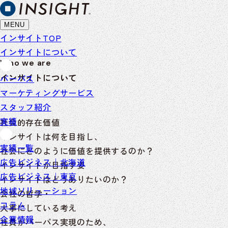
MENU
インサイトTOP
インサイトについて
Who we are
インサイトについて
パーパス
マーケティングサービス
スタッフ紹介
実績
社会的存在価値
インサイトは何を目指し、
実績一覧
社会にどのように価値を提供するのか？
広告ビジネス｜北海道
インサイトが目指す姿
広告ビジネス｜東京
インサイトはどうありたいのか？
地域ソリューション
会社の哲学・
コラム
大事にしている考え
企業情報
社員がパーパス実現のため、