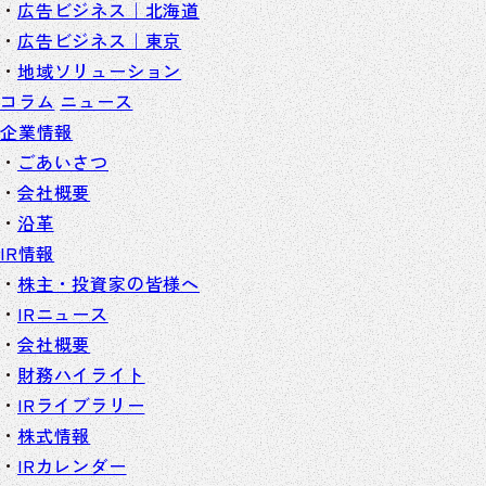
広告ビジネス｜北海道
広告ビジネス｜東京
地域ソリューション
コラム
ニュース
企業情報
ごあいさつ
会社概要
沿革
IR情報
株主・投資家の皆様へ
IRニュース
会社概要
財務ハイライト
IRライブラリー
株式情報
IRカレンダー