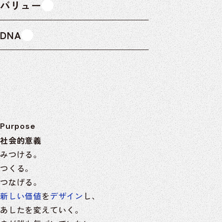
バリュー
DNA
Purpose
社会的意義
みつける
。
つくる
。
つなげる
。
新しい価値
を
デザイン
し、
あしたを変えていく。