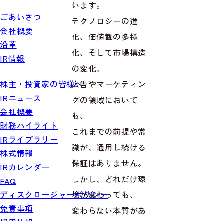
います。
ごあいさつ
テクノロジーの進
会社概要
化、価値観の多様
沿革
化、そして市場構造
IR情報
の変化。
広告やマーケティン
株主・投資家の皆様へ
IRニュース
グの領域において
会社概要
も、
財務ハイライト
これまでの前提や常
IRライブラリー
識が、通用し続ける
株式情報
保証はありません。
IRカレンダー
しかし、どれだけ環
FAQ
境が変わっても、
ディスクロージャーポリシー
免責事項
変わらない本質があ