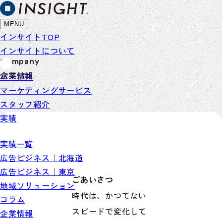
MENU
インサイトTOP
インサイトについて
Company
企業情報
パーパス
マーケティングサービス
スタッフ紹介
実績
実績一覧
広告ビジネス｜北海道
広告ビジネス｜東京
ごあいさつ
地域ソリューション
時代は、かつてない
コラム
スピードで変化して
企業情報