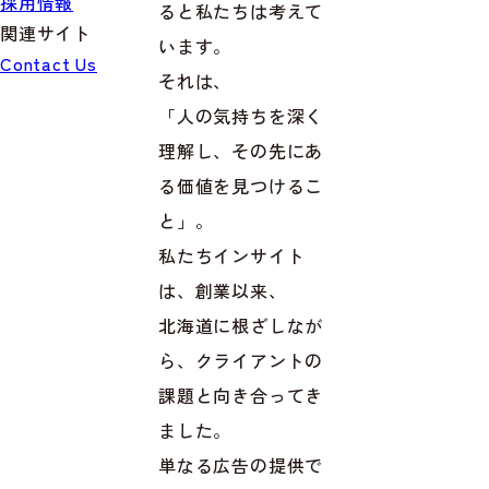
採用情報
ると私たちは考えて
関連サイト
います。
INSEARCH
Contact Us
それは、
INSHARE
「人の気持ちを深く
SAPPORO YARD
理解し、その先にあ
Start!
る価値を見つけるこ
と」。
私たちインサイト
は、創業以来、
北海道に根ざしなが
ら、クライアントの
課題と向き合ってき
ました。
単なる広告の提供で