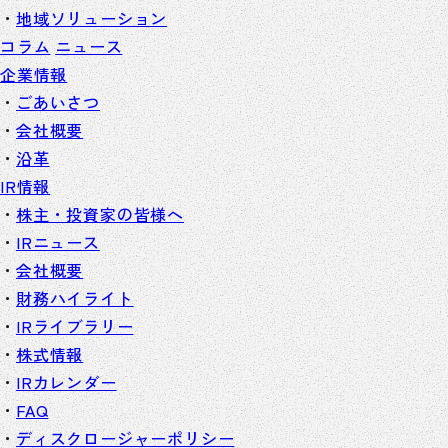
地域ソリューション
コラム
ニュース
企業情報
ごあいさつ
会社概要
沿革
IR情報
株主・投資家の皆様へ
IRニュース
会社概要
財務ハイライト
IRライブラリー
株式情報
IRカレンダー
FAQ
ディスクロージャーポリシー