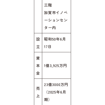
三階
加賀市イノベ
ーションセン
ター内
設
昭和50年6月
立
17日
資
本
1億3,925万円
金
23億3000万円
売
（2025年6月
上
期）