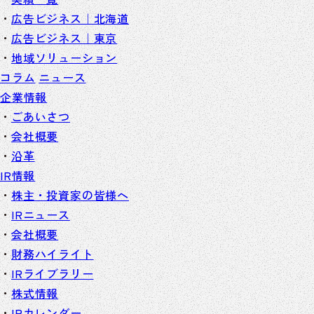
広告ビジネス｜北海道
広告ビジネス｜東京
地域ソリューション
コラム
ニュース
企業情報
ごあいさつ
会社概要
沿革
IR情報
株主・投資家の皆様へ
IRニュース
会社概要
財務ハイライト
IRライブラリー
株式情報
IRカレンダー