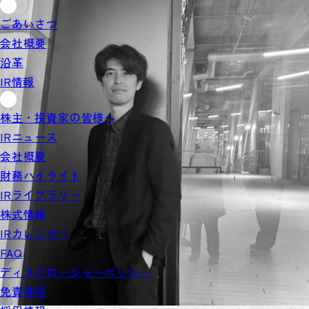
ごあいさつ
会社概要
沿革
IR情報
株主・投資家の皆様へ
IRニュース
会社概要
財務ハイライト
IRライブラリー
株式情報
IRカレンダー
FAQ
ディスクロージャーポリシー
免責事項