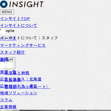
MENU
インサイトTOP
インサイトについて
People
インサイトについて｜スタッフ
パーパス
マーケティングサービス
スタッフ紹介
実績
All
部門
実績一覧
ふるさと納税
広告ビジネス｜北海道
広告事業
広告ビジネス｜東京
管理部（コーポレート）
地域ソリューション
コラム
企業情報