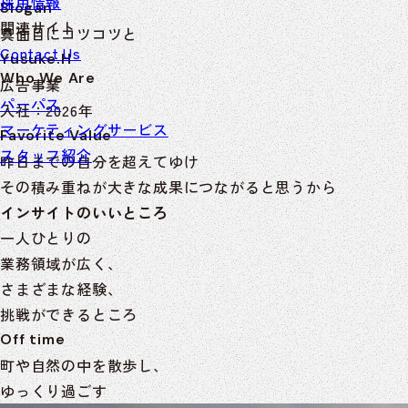
採用情報
Slogan
関連サイト
真面目にコツコツと
INSEARCH
Contact Us
Yusuke.H
INSHARE
Who We Are
広告事業
SAPPORO YARD
パーパス
入社：2026年
Start!
マーケティングサービス
Favorite Value
スタッフ紹介
昨日までの自分を超えてゆけ
その積み重ねが大きな成果につながると思うから
インサイトのいいところ
一人ひとりの
業務領域が広く、
さまざまな経験、
挑戦ができるところ
Off time
町や自然の中を散歩し、
ゆっくり過ごす