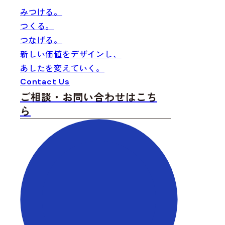
みつける
。
つくる
。
つなげる
。
新しい価値をデザインし、
あしたを変えていく。
Fi
Cr
Co
Contact Us
ご相談・お問い合わせはこち
ら