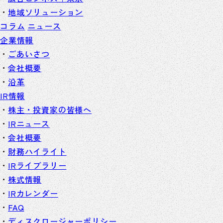
地域ソリューション
コラム
ニュース
企業情報
ごあいさつ
会社概要
沿革
IR情報
株主・投資家の皆様へ
IRニュース
会社概要
財務ハイライト
IRライブラリー
株式情報
IRカレンダー
FAQ
ディスクロージャーポリシー