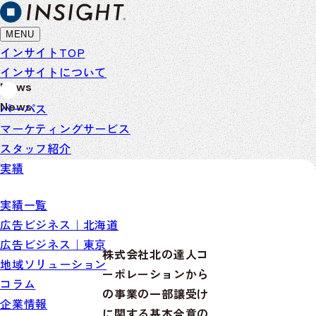
MENU
インサイトTOP
インサイトについて
News
News
パーパス
マーケティングサービス
スタッフ紹介
実績
実績一覧
広告ビジネス｜北海道
広告ビジネス｜東京
株式会社北の達人コ
地域ソリューション
ーポレーションから
コラム
の事業の一部譲受け
企業情報
に関する基本合意の