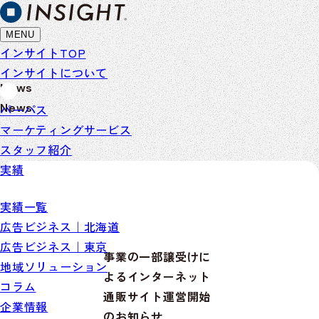
MENU
インサイトTOP
インサイトについて
News
News
パーパス
マーケティングサービス
スタッフ紹介
実績
実績一覧
広告ビジネス｜北海道
広告ビジネス｜東京
事業の一部譲受けに
地域ソリューション
よるインターネット
コラム
通販サイト運営開始
企業情報
のお知らせ