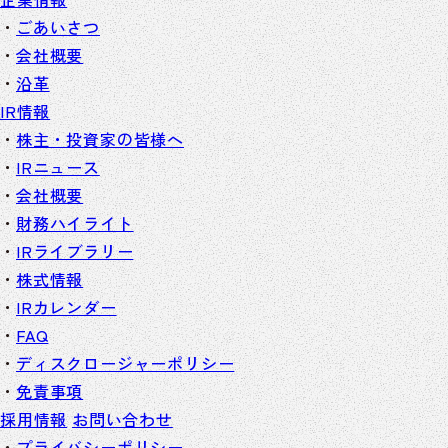
ごあいさつ
会社概要
沿革
IR情報
株主・投資家の皆様へ
IRニュース
会社概要
財務ハイライト
IRライブラリー
株式情報
IRカレンダー
FAQ
ディスクロージャーポリシー
免責事項
採用情報
お問い合わせ
プライバシーポリシー